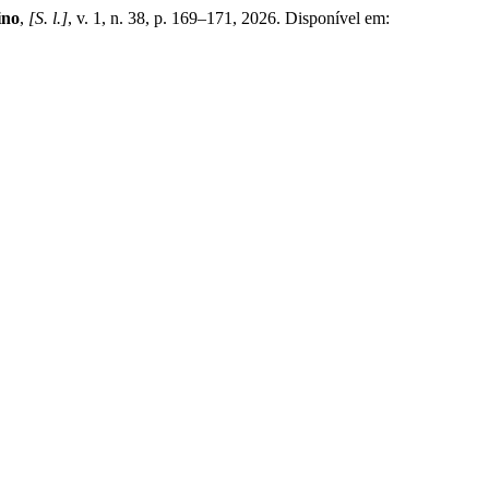
ino
,
[S. l.]
, v. 1, n. 38, p. 169–171, 2026. Disponível em: